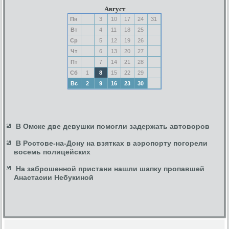
Август
Пн
3
10
17
24
31
Вт
4
11
18
25
Ср
5
12
19
26
Чт
6
13
20
27
Пт
7
14
21
28
Сб
1
8
15
22
29
Вс
2
9
16
23
30
В Омске две девушки помогли задержать автоворов
В Ростове-на-Дону на взятках в аэропорту погорели
восемь полицейских
На заброшенной пристани нашли шапку пропавшей
Анастасии Небукиной