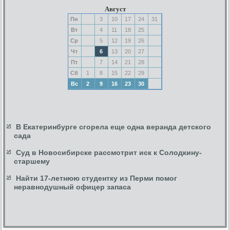
Август
Пн
3
10
17
24
31
Вт
4
11
18
25
Ср
5
12
19
26
Чт
6
13
20
27
Пт
7
14
21
28
Сб
1
8
15
22
29
Вс
2
9
16
23
30
В Екатеринбурге сгорела еще одна веранда детского
сада
Суд в Новосибирске рассмотрит иск к Солодкину-
старшему
Найти 17-летнюю студентку из Перми помог
неравнодушный офицер запаса