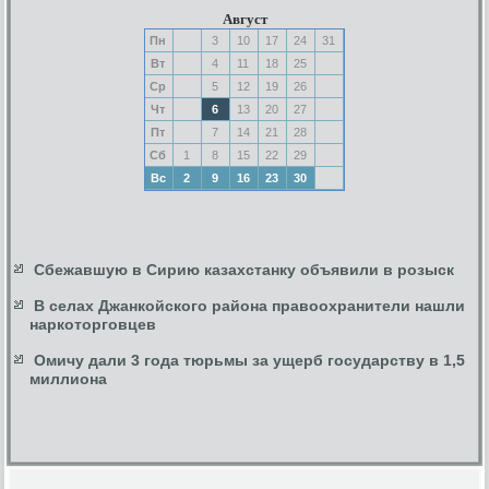
Август
Пн
3
10
17
24
31
Вт
4
11
18
25
Ср
5
12
19
26
Чт
6
13
20
27
Пт
7
14
21
28
Сб
1
8
15
22
29
Вс
2
9
16
23
30
Сбежавшую в Сирию казахстанку объявили в розыск
В селах Джанкойского района правоохранители нашли
наркоторговцев
Омичу дали 3 года тюрьмы за ущерб государству в 1,5
миллиона