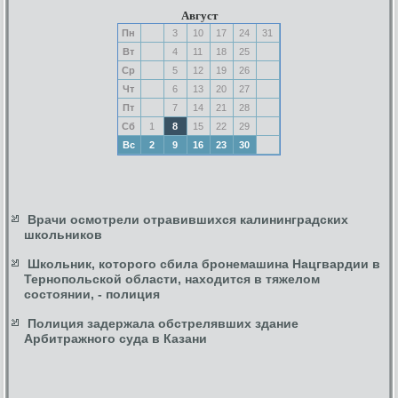
Август
Пн
3
10
17
24
31
Вт
4
11
18
25
Ср
5
12
19
26
Чт
6
13
20
27
Пт
7
14
21
28
Сб
1
8
15
22
29
Вс
2
9
16
23
30
Врачи осмотрели отравившихся калининградских
школьников
Школьник, которого сбила бронемашина Нацгвардии в
Тернопольской области, находится в тяжелом
состоянии, - полиция
Полиция задержала обстрелявших здание
Арбитражного суда в Казани