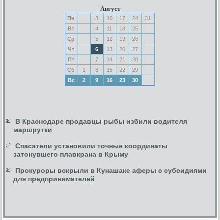
Август
Пн
3
10
17
24
31
Вт
4
11
18
25
Ср
5
12
19
26
Чт
6
13
20
27
Пт
7
14
21
28
Сб
1
8
15
22
29
Вс
2
9
16
23
30
В Краснодаре продавцы рыбы избили водителя
маршрутки
Спасатели установили точные координаты
затонувшего плавкрана в Крыму
Прокуроры вскрыли в Кунашаке аферы с субсидиями
для предпринимателей