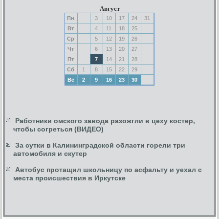
Август
Пн
3
10
17
24
31
Вт
4
11
18
25
Ср
5
12
19
26
Чт
6
13
20
27
Пт
7
14
21
28
Сб
1
8
15
22
29
Вс
2
9
16
23
30
Работники омского завода разожгли в цеху костер,
чтобы согреться (ВИДЕО)
За сутки в Калининградской области горели три
автомобиля и скутер
Автобус протащил школьницу по асфальту и уехал с
места происшествия в Иркутске