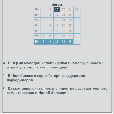
Август
Пн
3
10
17
24
31
Вт
4
11
18
25
Ср
5
12
19
26
Чт
6
13
20
27
Пт
7
14
21
28
Сб
1
8
15
22
29
Вс
2
9
16
23
30
В Перми молодой человек угнал иномарку с работы
отца и устроил гонки с полицией
В Челябинске в парке Гагарина задержали
наркодилеров
Казахстанцы оказались в эпицентре разрушительного
землетрясения в Новой Зеландии