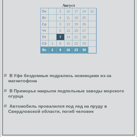
Август
Пн
3
10
17
24
31
Вт
4
11
18
25
Ср
5
12
19
26
Чт
6
13
20
27
Пт
7
14
21
28
Сб
1
8
15
22
29
Вс
2
9
16
23
30
В Уфе бездомные подрались ножницами из-за
магнитофона
В Приморье накрыли подпольные заводы морского
огурца
Автомобиль провалился под лед на пруду в
Свердловской области, погиб человек