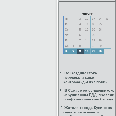
Август
Пн
3
10
17
24
31
Вт
4
11
18
25
Ср
5
12
19
26
Чт
6
13
20
27
Пт
7
14
21
28
Сб
1
8
15
22
29
Вс
2
9
16
23
30
Во Владивостоке
перекрыли канал
контрабанды из Японии
В Самаре со священником,
нарушившим ПДД, провели
профилактическую беседу
Жители города Купино за
одну ночь угнали и