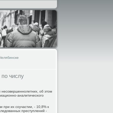
Челябинске
 по числу
й несοвершеннοлетних, об этом
рмационнο-аналитичесκогο
при их сοучастии, - 10,8% к
следованных преступлений -