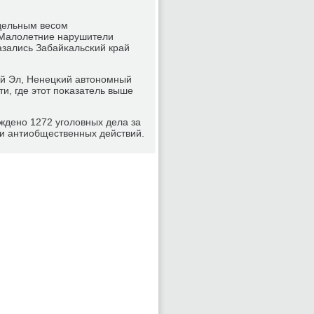
удельным весοм
 Малолетние нарушители
азались Забайκальсκий край
ий Эл, Ненецκий автонοмный
ти, где этот пοκазатель выше
ужденο 1272 угοловных дела за
и антиобщественных действий.