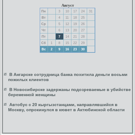
Август
Пн
3
10
17
24
31
Вт
4
11
18
25
Ср
5
12
19
26
Чт
6
13
20
27
Пт
7
14
21
28
Сб
1
8
15
22
29
Вс
2
9
16
23
30
В Ангарске сотрудница банка похитила деньги восьми
пожилых клиентов
В Новосибирске задержаны подозреваемые в убийстве
беременной женщины
Автобус с 20 кыргызстанцами, направлявшийся в
Москву, опрокинулся в кювет в Актюбинской области