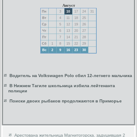
Август
Пн
3
10
17
24
31
Вт
4
11
18
25
Ср
5
12
19
26
Чт
6
13
20
27
Пт
7
14
21
28
Сб
1
8
15
22
29
Вс
2
9
16
23
30
Водитель на Volkswagen Polo сбил 12-летнего мальчика
В Нижнем Тагиле школьница избила лейтенанта
полиции
Поиски двоих рыбаков продолжаются в Приморье
Арестована жительница Магнитогорска, задушившая 2