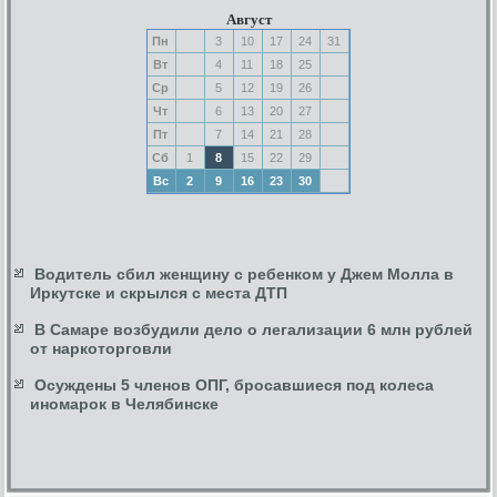
Август
Пн
3
10
17
24
31
Вт
4
11
18
25
Ср
5
12
19
26
Чт
6
13
20
27
Пт
7
14
21
28
Сб
1
8
15
22
29
Вс
2
9
16
23
30
Водитель сбил женщину с ребенком у Джем Молла в
Иркутске и скрылся с места ДТП
В Самаре возбудили дело о легализации 6 млн рублей
от наркоторговли
Осуждены 5 членов ОПГ, бросавшиеся под колеса
иномарок в Челябинске