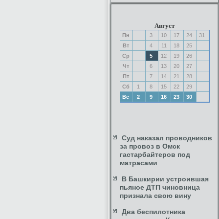
Август
Пн
3
10
17
24
31
Вт
4
11
18
25
Ср
5
12
19
26
Чт
6
13
20
27
Пт
7
14
21
28
Сб
1
8
15
22
29
Вс
2
9
16
23
30
Суд наказал проводников
за провоз в Омск
гастарбайтеров под
матрасами
В Башкирии устроившая
пьяное ДТП чиновница
признала свою вину
Два беспилотника