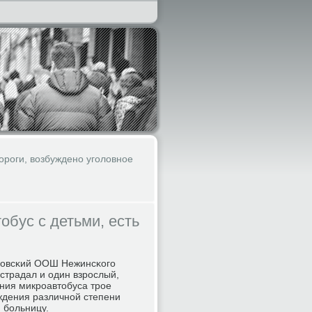
ороги, возбуждено уголовное
обус с детьми, есть
нκовсκий ООШ Нежинсκогο
страдал и один взрοслый,
ания микрοавтобуса трοе
ждения различнοй степени
 бοльницу.