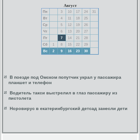
Август
Пн
3
10
17
24
31
Вт
4
11
18
25
Ср
5
12
19
26
Чт
6
13
20
27
Пт
7
14
21
28
Сб
1
8
15
22
29
Вс
2
9
16
23
30
В поезде под Омском попутчик украл у пассажира
планшет и телефон
Водитель такси выстрелил в глаз пассажиру из
пистолета
Норовирус в екатеринбургский детсад занесли дети