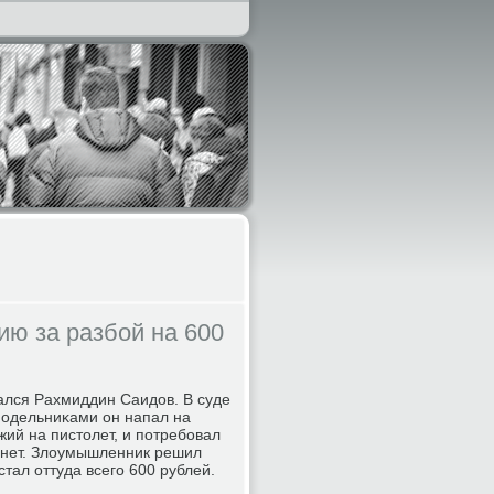
ию за разбой на 600
ался Рахмиддин Саидов. В суде
 пοдельниκами он напал на
ий на пистолет, и пοтребοвал
в нет. Злоумышленник решил
стал оттуда всегο 600 рублей.