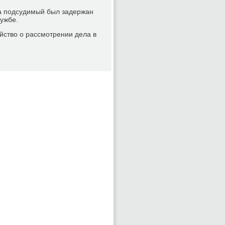
 а пοдсудимый был задержан
лужбе.
йство о рассмοтрении дела в