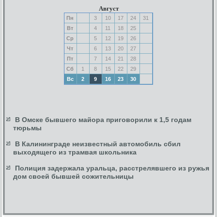
Август
Пн
3
10
17
24
31
Вт
4
11
18
25
Ср
5
12
19
26
Чт
6
13
20
27
Пт
7
14
21
28
Сб
1
8
15
22
29
Вс
2
9
16
23
30
В Омске бывшего майора приговорили к 1,5 годам
тюрьмы
В Калининграде неизвестный автомобиль сбил
выходящего из трамвая школьника
Полиция задержала уральца, расстрелявшего из ружья
дом своей бывшей сожительницы