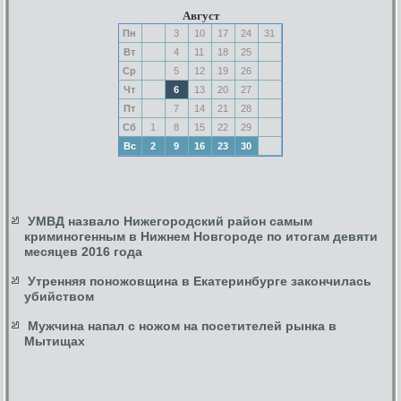
Август
Пн
3
10
17
24
31
Вт
4
11
18
25
Ср
5
12
19
26
Чт
6
13
20
27
Пт
7
14
21
28
Сб
1
8
15
22
29
Вс
2
9
16
23
30
УМВД назвало Нижегородский район самым
криминогенным в Нижнем Новгороде по итогам девяти
месяцев 2016 года
Утренняя поножовщина в Екатеринбурге закончилась
убийством
Мужчина напал с ножом на посетителей рынка в
Мытищах