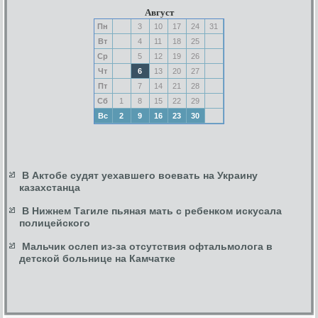
Август
Пн
3
10
17
24
31
Вт
4
11
18
25
Ср
5
12
19
26
Чт
6
13
20
27
Пт
7
14
21
28
Сб
1
8
15
22
29
Вс
2
9
16
23
30
В Актобе судят уехавшего воевать на Украину
казахстанца
В Нижнем Тагиле пьяная мать с ребенком искусала
полицейского
Мальчик ослеп из-за отсутствия офтальмолога в
детской больнице на Камчатке