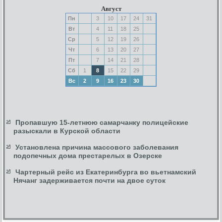
Август
Пн
3
10
17
24
31
Вт
4
11
18
25
Ср
5
12
19
26
Чт
6
13
20
27
Пт
7
14
21
28
Сб
1
8
15
22
29
Вс
2
9
16
23
30
Пропавшую 15-летнюю самарчанку полицейские
разыскали в Курской области
Установлена причина массового заболевания
подопечных дома престарелых в Озерске
Чартерный рейс из Екатеринбурга во вьетнамский
Нячанг задерживается почти на двое суток